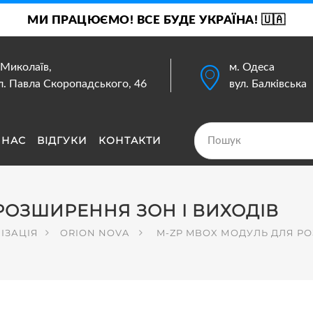
МИ ПРАЦЮЄМО! ВСЕ БУДЕ УКРАЇНА! 🇺🇦
 Миколаїв,
м. Одеса
л. Павла Скоропадського, 46
вул. Балківська
 НАС
ВІДГУКИ
КОНТАКТИ
РОЗШИРЕННЯ ЗОН І ВИХОДІВ
ІЗАЦІЯ
ORION NOVA
M-ZP MBOX МОДУЛЬ ДЛЯ РО