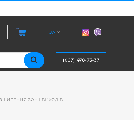
UA
RU
(067) 478-73-37
ЗШИРЕННЯ ЗОН І ВИХОДІВ