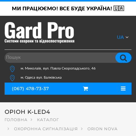
МИ ПРАЦЮЄМО! ВСЕ БУДЕ УКРАЇНА! 🇺🇦
UA
RU
м. Миколаїв,
вул. Павла Скоропадського, 46
м. Одеса
вул. Балківська
(067) 478-73-37
ОРІОН K-LED4
ГОЛОВНА
КАТАЛОГ
ОХОРОННА СИГНАЛІЗАЦІЯ
ORION NOVA