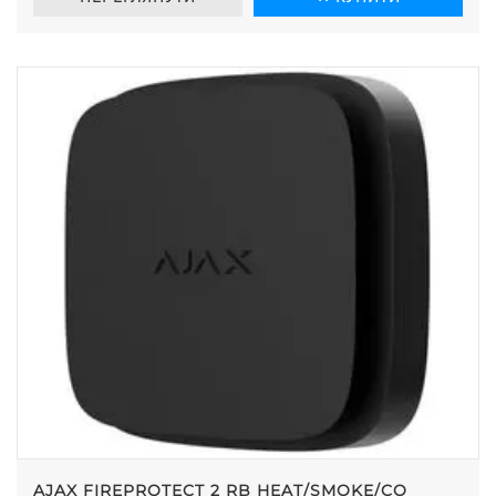
AJAX FIREPROTECT 2 RB HEAT/SMOKE/CO