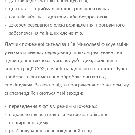
датчиків (детекторів, сповіщувачів);
централі — приймально-контрольного пульта;
каналів зв’язку — дротових або бездротових;
джерел резервного електроживлення, програмного
забезпечення та інших елементів.
Датчик пожежної сигналізації в Миколаєві фіксує зміни
у навколишньому середовищі шляхом реагування на
підвищення температури, полум’я, дим, збільшення
концентрації CO2, наявність радіоізотопів тощо. Пульт
приймає та автоматично обробляє сигнал від
сповіщувача. Залежно від запрограмованого алгоритму
системи здійснюються такі заходи:
переведення ліфтів у режим «Пожежа»;
відключення вентиляції з метою запобігання
поширенню диму;
розблокування запасних дверей тощо.