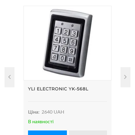
YLI ELECTRONIC YK-568L
ZKT
Ціна:
2640 UAH
Цін
В наявності
В на