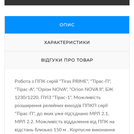
ОПИС
ХАРАКТЕРИСТИКИ
ВІДГУКИ ПРО ТОВАР
Робота з ППК серій "Tiras PRIME", "Тірас-П",
"Тірас-А", "Оріон NOVA", "Orion NOVA II", БЖ
1230/1220, ПУіЗ "Тірас-1". Можливість
розширення релейних виходів ППКП серії
"Тірас-П", до яких уже під'єднано МРЛ 2.1,
МРЛ 2.2. Можливість віддалення від ППК на
відстань близько 150 м . Корпусне виконання