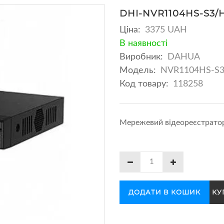
DHI-NVR1104HS-S3/
Ціна:
3375 UAH
В наявності
Виробник:
DAHUA
Модель:
NVR1104HS-S
Код товару:
118258
Мережевий відеореєстратор
ДОДАТИ В КОШИК
КУ