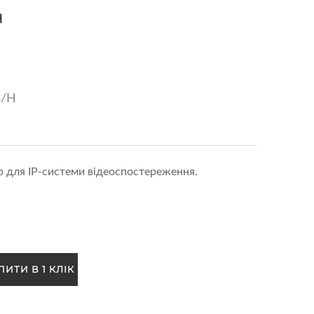
H
3/H
 для IP-системи відеоспостереження.
ПИТИ В 1 КЛІК