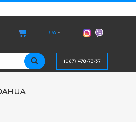
UA
RU
(067) 478-73-37
 DAHUA