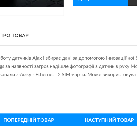
 ПРО ТОВАР
оту датчиків Ajax і збирає дані за допомогою інноваційної б
ngs за наявності загроз надішле фотографії з датчиків руху M
 канали зв'язку - Ethernet і 2 SIM-карти. Може використовува
ПОПЕРЕДНІЙ ТОВАР
НАСТУПНИЙ ТОВАР