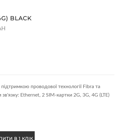
4G) BLACK
AH
 підтримкою проводової технології Fibra та
 зв'язку: Ethernet, 2 SIM-картки 2G, 3G, 4G (LTE)
ПИТИ В 1 КЛІК