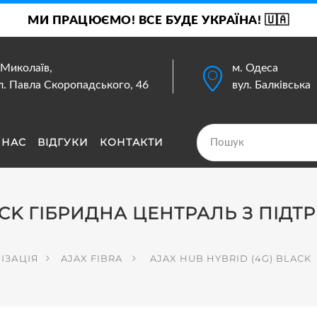
МИ ПРАЦЮЄМО! ВСЕ БУДЕ УКРАЇНА! 🇺🇦
 Миколаїв,
м. Одеса
л. Павла Скоропадського, 46
вул. Балківська
 НАС
ВІДГУКИ
КОНТАКТИ
ACK ГІБРИДНА ЦЕНТРАЛЬ З ПІДТ
ІЗАЦІЯ
AJAX FIBRA
AJAX HUB HYBRID (4G) BLACK