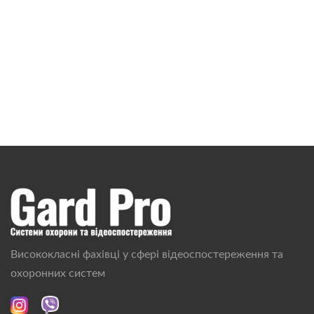
Висококласні фахівці у сфері відеоспостереження та
охоронних систем