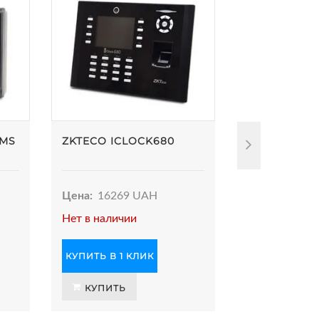
DMS
ZKTECO ICLOCK680
ZKTECO FR1
Цена:
16269 UAH
Цена:
4069 
Нет в наличии
В наличии
КУПИТЬ В 1 КЛИК
КУПИТЬ В 1 
КУПИТЬ
КУПИТЬ