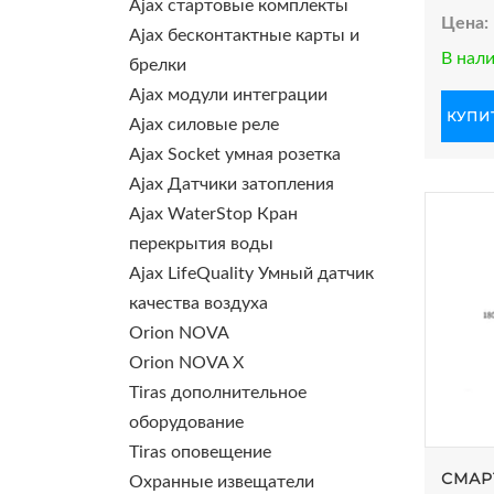
Ajax стартовые комплекты
Цена:
Ajax бесконтактные карты и
В нал
брелки
Ajax модули интеграции
КУПИТ
Ajax силовые реле
Ajax Socket умная розетка
Ajax Датчики затопления
Ajax WaterStop Кран
перекрытия воды
Ajax LifeQuality Умный датчик
качества воздуха
Orion NOVA
Orion NOVA X
Tiras дополнительное
оборудование
Tiras оповещение
СМАР
Охранные извещатели