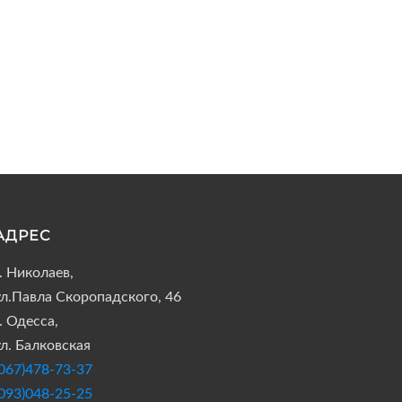
АДРЕС
г. Николаев,
ул.Павла Скоропадского, 46
. Одесса,
ул. Балковская
(067)478-73-37
(093)048-25-25