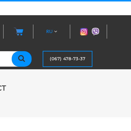
RU
UA
(067) 478-73-37
CT