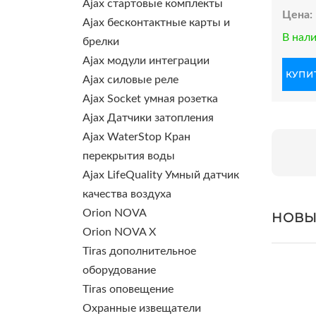
Ajax стартовые комплекты
Цена:
Ajax бесконтактные карты и
В нал
брелки
Ajax модули интеграции
КУПИТ
Ajax силовые реле
Ajax Socket умная розетка
Ajax Датчики затопления
Ajax WaterStop Кран
перекрытия воды
Ajax LifeQuality Умный датчик
качества воздуха
Orion NOVA
НОВЫ
Orion NOVA X
Tiras дополнительное
оборудование
Tiras оповещение
Охранные извещатели