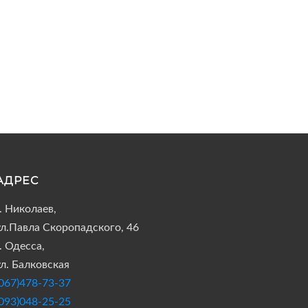
АДРЕС
г. Николаев,
ул.Павла Скоропадского, 46
. Одесса,
ул. Балковская
(067)478-73-37
(093)048-25-25