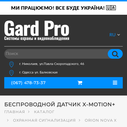
МИ ПРАЦЮЄМО! ВСЕ БУДЕ УКРАЇНА! 🇺🇦
RU
UA
г. Николаев,
ул.Павла Скоропадского, 46
г. Одесса
ул. Балковская
(067) 478-73-37
БЕСПРОВОДНОЙ ДАТЧИК X-MOTION+
ГЛАВНАЯ
КАТАЛОГ
ОХРАННАЯ СИГНАЛИЗАЦИЯ
ORION NOVA X