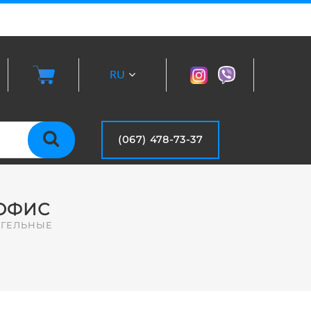
RU
UA
(067) 478-73-37
 ОФИС
ИГЕЛЬНЫЕ