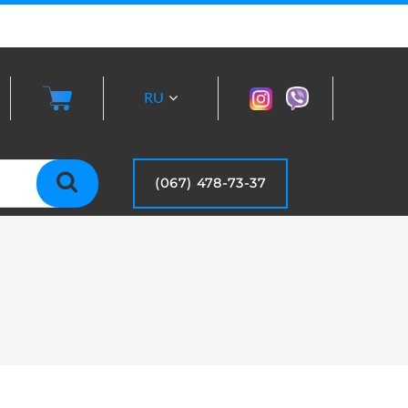
RU
UA
(067) 478-73-37