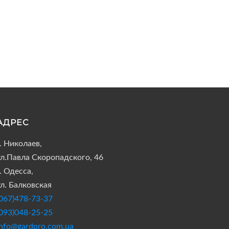
АДРЕС
г. Николаев,
ул.Павла Скоропадского, 46
. Одесса,
ул. Балковская
(067)478-73-37
(093)048-25-25
info@gardpro.com.ua