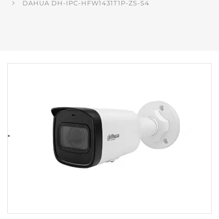
DAHUA DH-IPC-HFW1431T1P-ZS-S4