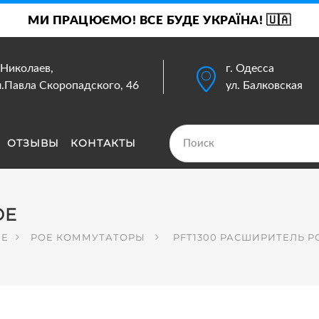
МИ ПРАЦЮЄМО! ВСЕ БУДЕ УКРАЇНА! 🇺🇦
. Николаев,
г. Одесса
л.Павла Скоропадского, 46
ул. Балковская
ОТЗЫВЫ
КОНТАКТЫ
OE
ИЕ
POE КОММУТАТОРЫ
PFT1300 РАСШИРИТЕЛЬ P