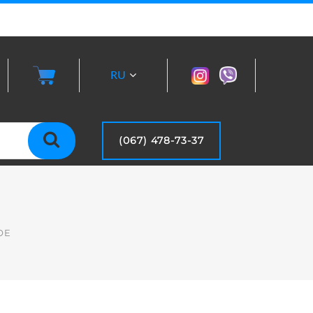
RU
UA
(067) 478-73-37
OE