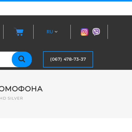
RU
UA
(067) 478-73-37
ОДОМОФОНА
HD SILVER