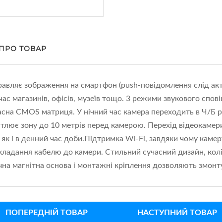
 ПРО ТОВАР
равляє зображення на смартфон (push-повідомлення слід акт
с магазинів, офісів, музеїв тощо. 3 режими звукового спові
асна CMOS матриця. У нічний час камера переходить в Ч/Б р
вітлює зону до 10 метрів перед камерою. Перехід відеокаме
ї, як і в денний час доби.Підтримка Wi-Fi, завдяки чому ка
кладання кабелю до камери. Стильний сучасний дизайн, колір
чна магнітна основа і монтажні кріплення дозволяють змонту
ПОПЕРЕДНІЙ ТОВАР
НАСТУПНИЙ ТОВАР