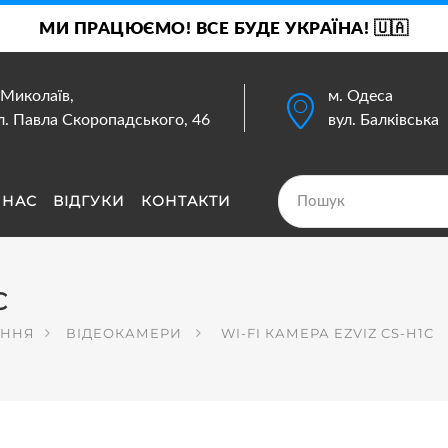
МИ ПРАЦЮЄМО! ВСЕ БУДЕ УКРАЇНА! 🇺🇦
 Миколаїв,
м. Одеса
л. Павла Скоропадського, 46
вул. Балківська
 НАС
ВІДГУКИ
КОНТАКТИ
C
ЕННЯ
ВІДЕОКАМЕРИ
WI-FI КАМЕРА EZVIZ CS-H1C