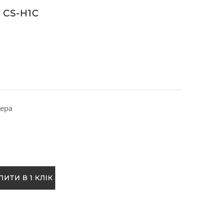
 CS-H1C
ера
ПИТИ В 1 КЛІК