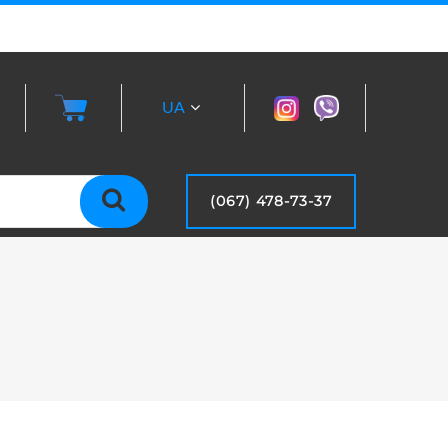
UA
RU
(067) 478-73-37