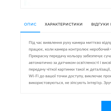
ОПИС
ХАРАКТЕРИСТИКИ
ВІДГУКИ
Під час виявлення руху камера миттєво відп
працює, коли камера контролює неробочий ча
Прекрасну передачу кольору забезпечує суч
автоматично за датчиком освітленості і вис
передачу чіткої картинки такої ж деталізаці
Wi-Fi до вашої точки доступу, виключає про
використовуються, не зіпсують інтер'єр. Зру