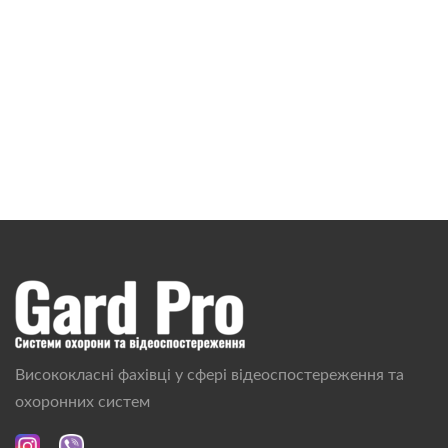
Висококласні фахівці у сфері відеоспостереження та
охоронних систем