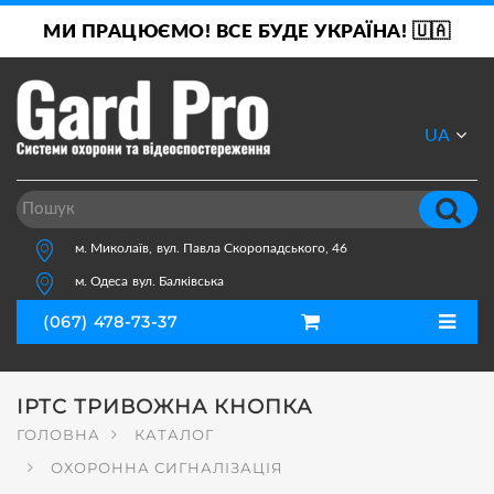
МИ ПРАЦЮЄМО! ВСЕ БУДЕ УКРАЇНА! 🇺🇦
UA
RU
м. Миколаїв,
вул. Павла Скоропадського, 46
м. Одеса
вул. Балківська
(067) 478-73-37
ІРТС ТРИВОЖНА КНОПКА
ГОЛОВНА
КАТАЛОГ
ОХОРОННА СИГНАЛІЗАЦІЯ